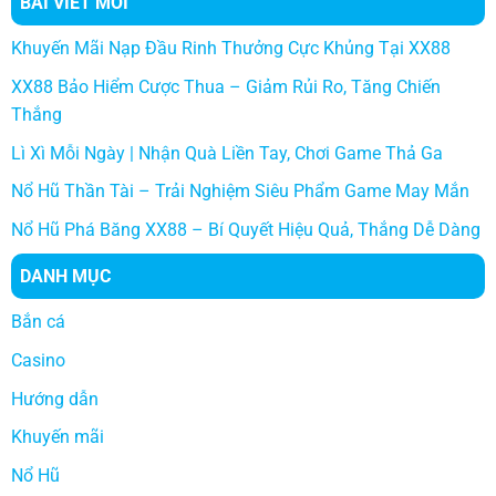
BÀI VIẾT MỚI
Khuyến Mãi Nạp Đầu Rinh Thưởng Cực Khủng Tại XX88
XX88 Bảo Hiểm Cược Thua – Giảm Rủi Ro, Tăng Chiến
Thắng
Lì Xì Mỗi Ngày | Nhận Quà Liền Tay, Chơi Game Thả Ga
Nổ Hũ Thần Tài – Trải Nghiệm Siêu Phẩm Game May Mắn
Nổ Hũ Phá Băng XX88 – Bí Quyết Hiệu Quả, Thắng Dễ Dàng
DANH MỤC
Bắn cá
Casino
Hướng dẫn
Khuyến mãi
Nổ Hũ