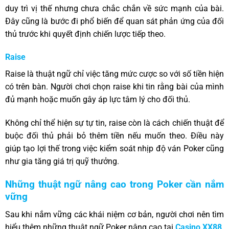
duy trì vị thế nhưng chưa chắc chắn về sức mạnh của bài.
Đây cũng là bước đi phổ biến để quan sát phản ứng của đối
thủ trước khi quyết định chiến lược tiếp theo.
Raise
Raise là thuật ngữ chỉ việc tăng mức cược so với số tiền hiện
có trên bàn. Người chơi chọn raise khi tin rằng bài của mình
đủ mạnh hoặc muốn gây áp lực tâm lý cho đối thủ.
Không chỉ thể hiện sự tự tin, raise còn là cách chiến thuật để
buộc đối thủ phải bỏ thêm tiền nếu muốn theo. Điều này
giúp tạo lợi thế trong việc kiểm soát nhịp độ ván Poker cũng
như gia tăng giá trị quỹ thưởng.
Những thuật ngữ nâng cao trong Poker cần nắm
vững
Sau khi nắm vững các khái niệm cơ bản, người chơi nên tìm
hiểu thêm những thuật ngữ Poker nâng cao tại
Casino XX88
.