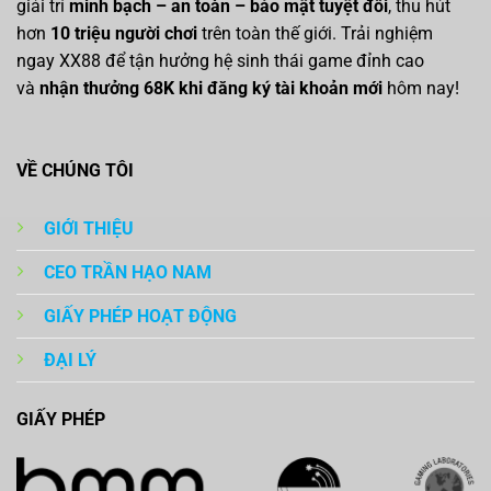
giải trí
minh bạch – an toàn – bảo mật tuyệt đối
, thu hút
hơn
10 triệu người chơi
trên toàn thế giới. Trải nghiệm
ngay XX88 để tận hưởng hệ sinh thái game đỉnh cao
và
nhận thưởng 68K khi đăng ký tài khoản mới
hôm nay!
VỀ CHÚNG TÔI
GIỚI THIỆU
CEO TRẦN HẠO NAM
GIẤY PHÉP HOẠT ĐỘNG
ĐẠI LÝ
GIẤY PHÉP