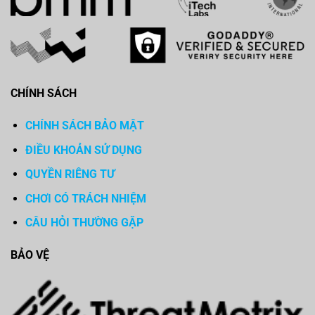
CHÍNH SÁCH
CHÍNH SÁCH BẢO MẬT
ĐIỀU KHOẢN SỬ DỤNG
QUYỀN RIÊNG TƯ
CHƠI CÓ TRÁCH NHIỆM
CÂU HỎI THƯỜNG GẶP
BẢO VỆ