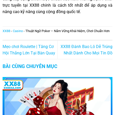
trực tuyến tại XX88 chính là cách tốt nhất để áp dụng và
nâng cao kỹ năng cùng cộng đồng quốc tế.
XX88
-
Casino
-
Thuật Ngữ Poker – Nắm Vững Khái Niệm, Chơi Chuẩn Hơn
Mẹo chơi Roulette | Tăng Cơ
XX88 Đánh Bao Lô Dễ Trúng
Hội Thắng Lớn Tại Bàn Quay
Nhất Dành Cho Mọi Tín Đồ
BÀI CÙNG CHUYÊN MỤC