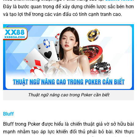
Đây là bước quan trọng để xây dựng chiến lược sắc bén hơn
và tạo lợi thế trong các ván đấu có tính cạnh tranh cao.
Thuật ngữ nâng cao trong Poker cần biết
Bluff
Bluff trong Poker được hiểu là chiến thuật giả vờ sở hữu bài
mạnh nhằm tạo áp lực khiến đối thủ phải bỏ bài. Khi thực