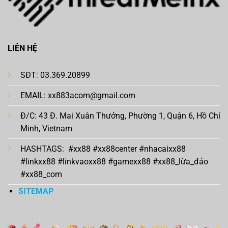
LIÊN HỆ
SĐT: 03.369.20899
EMAIL:
xx883acom@gmail.com
Đ/C: 43 Đ. Mai Xuân Thưởng, Phường 1, Quận 6, Hồ Chí
Minh, Vietnam
HASHTAGS: #xx88 #xx88center #nhacaixx88
#linkxx88 #linkvaoxx88 #gamexx88 #xx88_lừa_đảo
#xx88_com
SITEMAP