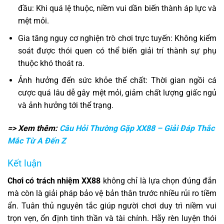
đầu: Khi quá lệ thuộc, niềm vui dần biến thành áp lực và
mệt mỏi.
Gia tăng nguy cơ nghiện trò chơi trực tuyến: Không kiểm
soát được thói quen có thể biến giải trí thành sự phụ
thuộc khó thoát ra.
Ảnh hưởng đến sức khỏe thể chất: Thời gian ngồi cá
cược quá lâu dễ gây mệt mỏi, giảm chất lượng giấc ngủ
và ảnh hưởng tới thể trạng.
=> Xem thêm:
Câu Hỏi Thường Gặp XX88 – Giải Đáp Thắc
Mắc Từ A Đến Z
Kết luận
Chơi có trách nhiệm XX88
không chỉ là lựa chọn đúng đắn
mà còn là giải pháp bảo vệ bản thân trước nhiều rủi ro tiềm
ẩn. Tuân thủ nguyên tắc giúp người chơi duy trì niềm vui
trọn vẹn, ổn định tinh thần và tài chính. Hãy rèn luyện thói