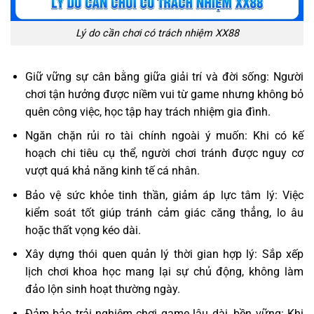
Lý do cần chơi có trách nhiệm XX88
Giữ vững sự cân bằng giữa giải trí và đời sống: Người
chơi tận hưởng được niềm vui từ game nhưng không bỏ
quên công việc, học tập hay trách nhiệm gia đình.
Ngăn chặn rủi ro tài chính ngoài ý muốn: Khi có kế
hoạch chi tiêu cụ thể, người chơi tránh được nguy cơ
vượt quá khả năng kinh tế cá nhân.
Bảo vệ sức khỏe tinh thần, giảm áp lực tâm lý: Việc
kiểm soát tốt giúp tránh cảm giác căng thẳng, lo âu
hoặc thất vọng kéo dài.
Xây dựng thói quen quản lý thời gian hợp lý: Sắp xếp
lịch chơi khoa học mang lại sự chủ động, không làm
đảo lộn sinh hoạt thường ngày.
Đảm bảo trải nghiệm chơi game lâu dài, bền vững: Khi