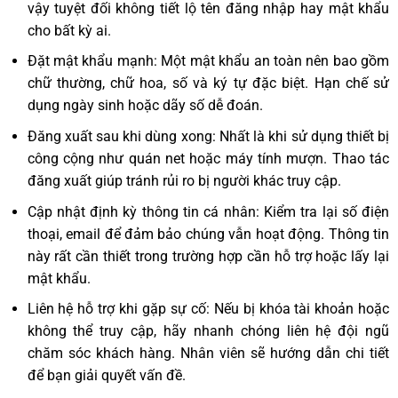
vậy tuyệt đối không tiết lộ tên đăng nhập hay mật khẩu
cho bất kỳ ai.
Đặt mật khẩu mạnh: Một mật khẩu an toàn nên bao gồm
chữ thường, chữ hoa, số và ký tự đặc biệt. Hạn chế sử
dụng ngày sinh hoặc dãy số dễ đoán.
Đăng xuất sau khi dùng xong: Nhất là khi sử dụng thiết bị
công cộng như quán net hoặc máy tính mượn. Thao tác
đăng xuất giúp tránh rủi ro bị người khác truy cập.
Cập nhật định kỳ thông tin cá nhân: Kiểm tra lại số điện
thoại, email để đảm bảo chúng vẫn hoạt động. Thông tin
này rất cần thiết trong trường hợp cần hỗ trợ hoặc lấy lại
mật khẩu.
Liên hệ hỗ trợ khi gặp sự cố: Nếu bị khóa tài khoản hoặc
không thể truy cập, hãy nhanh chóng liên hệ đội ngũ
chăm sóc khách hàng. Nhân viên sẽ hướng dẫn chi tiết
để bạn giải quyết vấn đề.