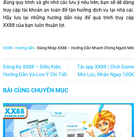
đúng quy trình và ghi nhớ các lưu ý nêu trên, bạn sẽ dễ dàng
truy cập tài khoản an toàn để tận hưởng dịch vụ tại nhà cái.
Hãy lưu lại những hướng dẫn này để quá trình truy cập
XX88 của bạn luôn thuận lợi.
XX88
-
Hướng dẫn
-
Đăng Nhập XX88 – Hướng Dẫn Nhanh Chóng Người Mới
Đăng Ký XX88 – Điều Kiện,
Tải app XX88 | Chơi Game
Hướng Dẫn Và Lưu Ý Chi Tiết
Mọi Lúc, Nhận Ngay 100K
BÀI CÙNG CHUYÊN MỤC