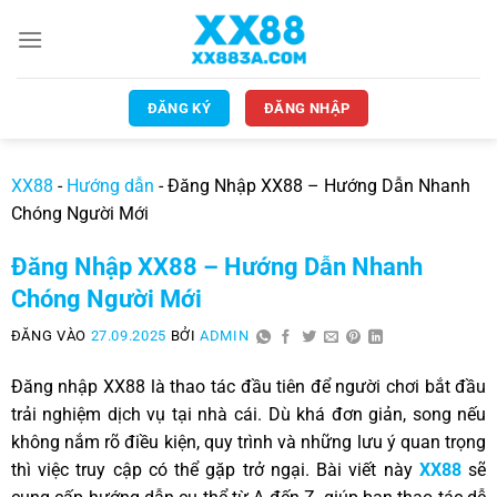
ĐĂNG KÝ
ĐĂNG NHẬP
XX88
-
Hướng dẫn
-
Đăng Nhập XX88 – Hướng Dẫn Nhanh
Chóng Người Mới
Đăng Nhập XX88 – Hướng Dẫn Nhanh
Chóng Người Mới
ĐĂNG VÀO
27.09.2025
BỞI
ADMIN
Đăng nhập XX88 là thao tác đầu tiên để người chơi bắt đầu
trải nghiệm dịch vụ tại nhà cái. Dù khá đơn giản, song nếu
không nắm rõ điều kiện, quy trình và những lưu ý quan trọng
thì việc truy cập có thể gặp trở ngại. Bài viết này
XX88
sẽ