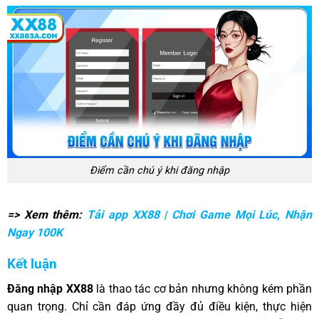
Điểm cần chú ý khi đăng nhập
=> Xem thêm:
Tải app XX88 | Chơi Game Mọi Lúc, Nhận
Ngay 100K
Kết luận
Đăng nhập XX88
là thao tác cơ bản nhưng không kém phần
quan trọng. Chỉ cần đáp ứng đầy đủ điều kiện, thực hiện