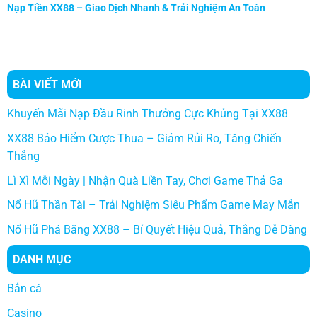
Nạp Tiền XX88 – Giao Dịch Nhanh & Trải Nghiệm An Toàn
BÀI VIẾT MỚI
Khuyến Mãi Nạp Đầu Rinh Thưởng Cực Khủng Tại XX88
XX88 Bảo Hiểm Cược Thua – Giảm Rủi Ro, Tăng Chiến
Thắng
Lì Xì Mỗi Ngày | Nhận Quà Liền Tay, Chơi Game Thả Ga
Nổ Hũ Thần Tài – Trải Nghiệm Siêu Phẩm Game May Mắn
Nổ Hũ Phá Băng XX88 – Bí Quyết Hiệu Quả, Thắng Dễ Dàng
DANH MỤC
Bắn cá
Casino