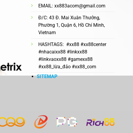
EMAIL:
xx883acom@gmail.com
iới hạn. Điều này giảm thiểu rủi ro và khuyến khích hội
Đ/C: 43 Đ. Mai Xuân Thưởng,
eo dõi và nhận thưởng chính xác.
Phường 1, Quận 6, Hồ Chí Minh,
Vietnam
ó thể tích lũy theo tuần hoặc tháng, tùy giá trị nạp.
HASHTAGS: #xx88 #xx88center
#nhacaixx88 #linkxx88
#linkvaoxx88 #gamexx88
#xx88_lừa_đảo #xx88_com
SITEMAP
o gồm quà tặng, phần thưởng độc quyền và cơ hội tham
oặc hỗ trợ ưu tiên từ đội ngũ chăm sóc khách hàng. Đây