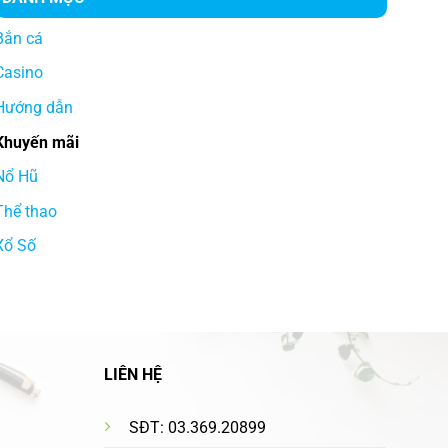
Bắn cá
Casino
Hướng dẫn
Khuyến mãi
Nổ Hũ
Thể thao
Xổ Số
ia tăng cơ hội bổ sung tối đa nguồn vốn, gia tăng khả
y là cơ hội để người chơi làm quen với dịch vụ, trải
LIÊN HỆ
iền theo yêu cầu.
SĐT: 03.369.20899