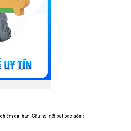
nghiệm dài hạn. Câu hỏi nổi bật bao gồm: