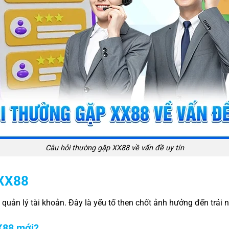
Câu hỏi thường gặp XX88 về vấn đề uy tín
 XX88
quản lý tài khoản. Đây là yếu tố then chốt ảnh hưởng đến trải 
XX88 mới?