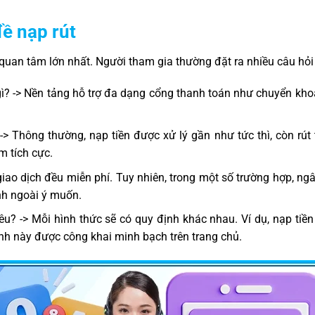
đề nạp rút
 quan tâm lớn nhất. Người tham gia thường đặt ra nhiều câu hỏ
ì? -> Nền tảng hỗ trợ đa dạng cổng thanh toán như chuyển khoả
 -> Thông thường, nạp tiền được xử lý gần như tức thì, còn rút
m tích cực.
giao dịch đều miễn phí. Tuy nhiên, trong một số trường hợp, ng
inh ngoài ý muốn.
iêu? -> Mỗi hình thức sẽ có quy định khác nhau. Ví dụ, nạp tiền
nh này được công khai minh bạch trên trang chủ.