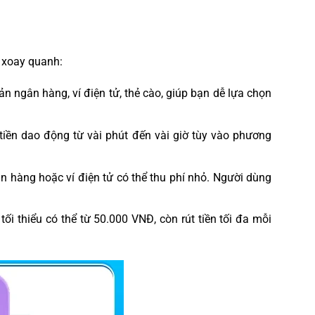
i xoay quanh:
n ngân hàng, ví điện tử, thẻ cào, giúp bạn dễ lựa chọn
 tiền dao động từ vài phút đến vài giờ tùy vào phương
ân hàng hoặc ví điện tử có thể thu phí nhỏ. Người dùng
 tối thiểu có thể từ 50.000 VNĐ, còn rút tiền tối đa mỗi