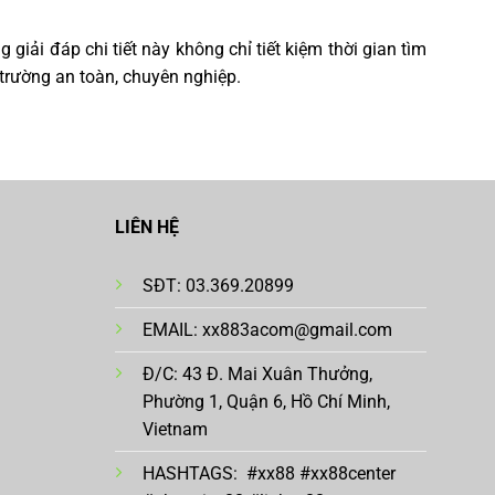
 giải đáp chi tiết này không chỉ tiết kiệm thời gian tìm
trường an toàn, chuyên nghiệp.
LIÊN HỆ
SĐT: 03.369.20899
EMAIL:
xx883acom@gmail.com
Đ/C: 43 Đ. Mai Xuân Thưởng,
Phường 1, Quận 6, Hồ Chí Minh,
Vietnam
HASHTAGS: #xx88 #xx88center