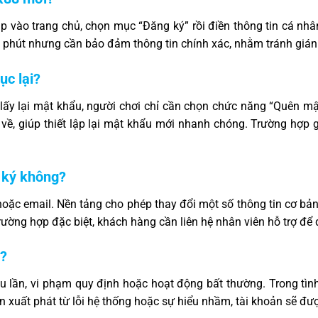
ập vào trang chủ, chọn mục “Đăng ký” rồi điền thông tin cá nhân
i phút nhưng cần bảo đảm thông tin chính xác, nhằm tránh gián 
ục lại?
lấy lại mật khẩu, người chơi chỉ cần chọn chức năng “Quên mậ
ề, giúp thiết lập lại mật khẩu mới nhanh chóng. Trường hợp g
g ký không?
hoặc email. Nền tảng cho phép thay đổi một số thông tin cơ bản
trường hợp đặc biệt, khách hàng cần liên hệ nhân viên hỗ trợ để
o?
ều lần, vi phạm quy định hoặc hoạt động bất thường. Trong tìn
xuất phát từ lỗi hệ thống hoặc sự hiểu nhầm, tài khoản sẽ đượ