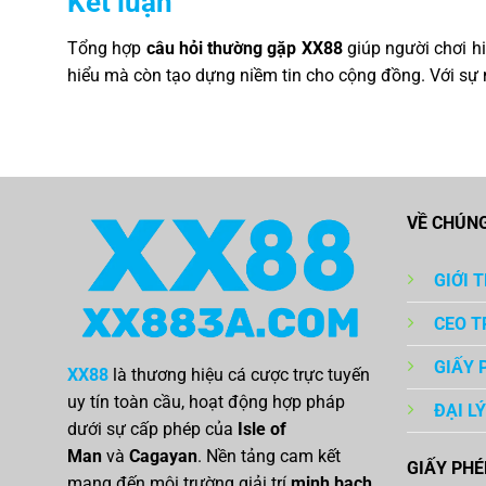
Kết luận
Tổng hợp
câu hỏi thường gặp XX88
giúp người chơi hiể
hiểu mà còn tạo dựng niềm tin cho cộng đồng. Với sự 
VỀ CHÚNG
GIỚI 
CEO T
GIẤY 
XX88
là thương hiệu cá cược trực tuyến
uy tín toàn cầu, hoạt động hợp pháp
ĐẠI LÝ
dưới sự cấp phép của
Isle of
Man
và
Cagayan
. Nền tảng cam kết
GIẤY PHÉ
mang đến môi trường giải trí
minh bạch