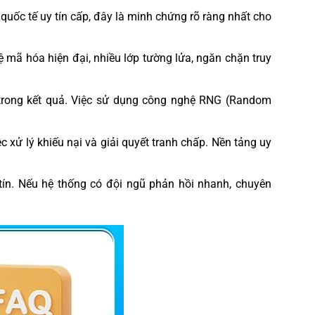
ốc tế uy tín cấp, đây là minh chứng rõ ràng nhất cho
 mã hóa hiện đại, nhiều lớp tường lửa, ngăn chặn truy
 trong kết quả. Việc sử dụng công nghệ RNG (Random
 xử lý khiếu nại và giải quyết tranh chấp. Nền tảng uy
tín. Nếu hệ thống có đội ngũ phản hồi nhanh, chuyên