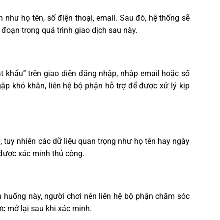
 như họ tên, số điện thoại, email. Sau đó, hệ thống sẽ
đoạn trong quá trình giao dịch sau này.
t khẩu” trên giao diện đăng nhập, nhập email hoặc số
ặp khó khăn, liên hệ bộ phận hỗ trợ để được xử lý kịp
, tuy nhiên các dữ liệu quan trọng như họ tên hay ngày
 được xác minh thủ công.
h huống này, người chơi nên liên hệ bộ phận chăm sóc
c mở lại sau khi xác minh.