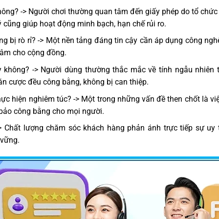
g? -> Người chơi thường quan tâm đến giấy phép do tổ chức qu
ý cũng giúp hoạt động minh bạch, hạn chế rủi ro.
 bị rò rỉ? -> Một nền tảng đáng tin cậy cần áp dụng công nghệ
 tâm cho cộng đồng.
ay không? -> Người dùng thường thắc mắc về tính ngẫu nhiên
n cược đều công bằng, không bị can thiệp.
c hiện nghiêm túc? -> Một trong những vấn đề then chốt là việc
ảm bảo công bằng cho mọi người.
-> Chất lượng chăm sóc khách hàng phản ánh trực tiếp sự uy 
 vững.