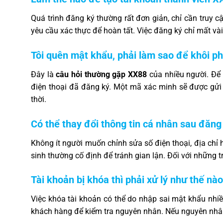
Quá trình đăng ký thường rất đơn giản, chỉ cần truy c
yêu cầu xác thực để hoàn tất. Việc đăng ký chỉ mất và
Tôi quên mật khẩu, phải làm sao để khôi ph
Đây là
câu hỏi thường gặp XX88
của nhiều người. Để 
điện thoại đã đăng ký. Một mã xác minh sẽ được gửi v
thời.
Có thể thay đổi thông tin cá nhân sau đăn
Không ít người muốn chỉnh sửa số điện thoại, địa chỉ 
sinh thường cố định để tránh gian lận. Đối với những 
Tài khoản bị khóa thì phải xử lý như thế nà
Việc khóa tài khoản có thể do nhập sai mật khẩu nhi
khách hàng để kiểm tra nguyên nhân. Nếu nguyên nhân 