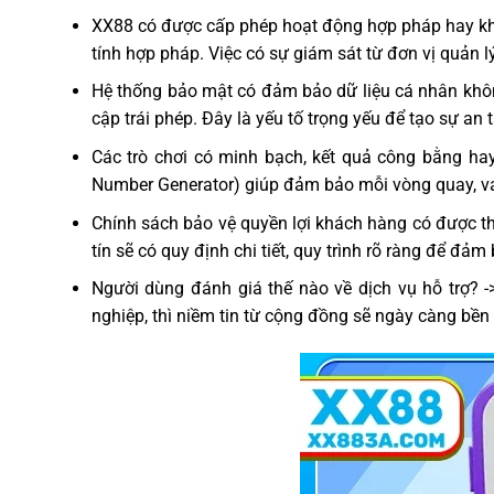
XX88 có được cấp phép hoạt động hợp pháp hay khôn
tính hợp pháp. Việc có sự giám sát từ đơn vị quản l
Hệ thống bảo mật có đảm bảo dữ liệu cá nhân không
cập trái phép. Đây là yếu tố trọng yếu để tạo sự an
Các trò chơi có minh bạch, kết quả công bằng h
Number Generator) giúp đảm bảo mỗi vòng quay, vá
Chính sách bảo vệ quyền lợi khách hàng có được thự
tín sẽ có quy định chi tiết, quy trình rõ ràng để đ
Người dùng đánh giá thế nào về dịch vụ hỗ trợ? 
nghiệp, thì niềm tin từ cộng đồng sẽ ngày càng bền