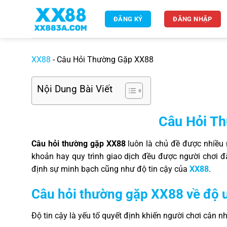
ĐĂNG KÝ
ĐĂNG NHẬP
XX88
-
Câu Hỏi Thường Gặp XX88
Nội Dung Bài Viết
Câu Hỏi Th
Câu hỏi thường gặp XX88
luôn là chủ đề được nhiều n
khoản hay quy trình giao dịch đều được người chơi đ
định sự minh bạch cũng như độ tin cậy của
XX88
.
Câu hỏi thường gặp XX88 về độ u
Độ tin cậy là yếu tố quyết định khiến người chơi cân n