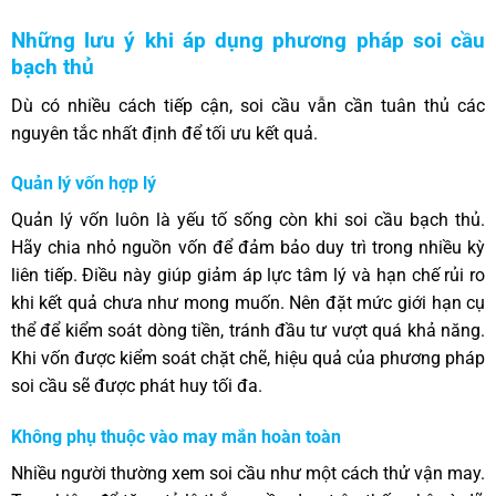
Những lưu ý khi áp dụng phương pháp soi cầu
bạch thủ
Dù có nhiều cách tiếp cận, soi cầu vẫn cần tuân thủ các
nguyên tắc nhất định để tối ưu kết quả.
Quản lý vốn hợp lý
Quản lý vốn luôn là yếu tố sống còn khi soi cầu bạch thủ.
Hãy chia nhỏ nguồn vốn để đảm bảo duy trì trong nhiều kỳ
liên tiếp. Điều này giúp giảm áp lực tâm lý và hạn chế rủi ro
khi kết quả chưa như mong muốn. Nên đặt mức giới hạn cụ
thể để kiểm soát dòng tiền, tránh đầu tư vượt quá khả năng.
Khi vốn được kiểm soát chặt chẽ, hiệu quả của phương pháp
soi cầu sẽ được phát huy tối đa.
Không phụ thuộc vào may mắn hoàn toàn
Nhiều người thường xem soi cầu như một cách thử vận may.