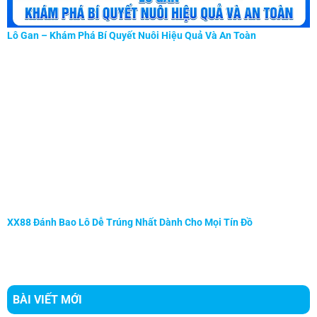
Lô Gan – Khám Phá Bí Quyết Nuôi Hiệu Quả Và An Toàn
XX88 Đánh Bao Lô Dễ Trúng Nhất Dành Cho Mọi Tín Đồ
BÀI VIẾT MỚI