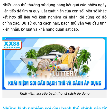
Nhiều cao thủ thường sử dụng bảng kết quả của nhiều ngày
liên tiếp để tìm ra quy luật xuất hiện của con số. Một số khác
kết hợp dữ liệu với kinh nghiệm cá nhân để củng cố độ
chính xác. Dù sử dụng cách nào, bạch thủ vẫn yêu cầu tính
kiên nhẫn, kỷ luật và khả năng quan sát cao.
Khái niệm soi cầu bạch thủ và cách áp dụng
Những kinh nghiệm soi cầu bạch thủ chính xác từ