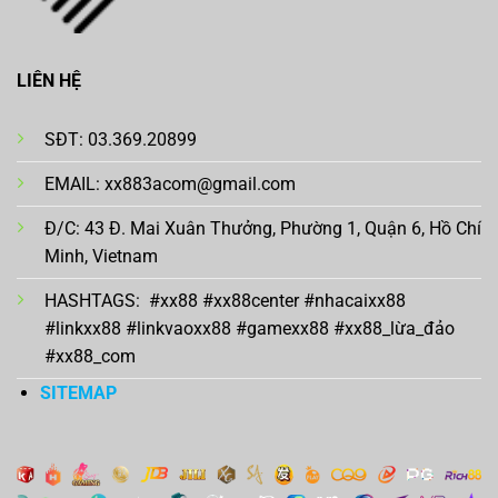
LIÊN HỆ
SĐT: 03.369.20899
EMAIL:
xx883acom@gmail.com
Đ/C: 43 Đ. Mai Xuân Thưởng, Phường 1, Quận 6, Hồ Chí
Minh, Vietnam
HASHTAGS: #xx88 #xx88center #nhacaixx88
#linkxx88 #linkvaoxx88 #gamexx88 #xx88_lừa_đảo
#xx88_com
SITEMAP