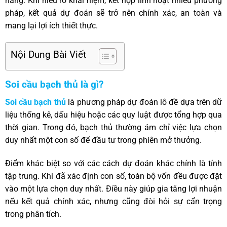
năng. Khi hiểu rõ khái niệm, kết hợp linh hoạt nhiều phương
pháp, kết quả dự đoán sẽ trở nên chính xác, an toàn và
mang lại lợi ích thiết thực.
Nội Dung Bài Viết
Soi cầu bạch thủ là gì?
Soi cầu bạch thủ
là phương pháp dự đoán lô đề dựa trên dữ
liệu thống kê, dấu hiệu hoặc các quy luật được tổng hợp qua
thời gian. Trong đó, bạch thủ thường ám chỉ việc lựa chọn
duy nhất một con số để đầu tư trong phiên mở thưởng.
Điểm khác biệt so với các cách dự đoán khác chính là tính
tập trung. Khi đã xác định con số, toàn bộ vốn đều được đặt
vào một lựa chọn duy nhất. Điều này giúp gia tăng lợi nhuận
nếu kết quả chính xác, nhưng cũng đòi hỏi sự cẩn trọng
trong phân tích.