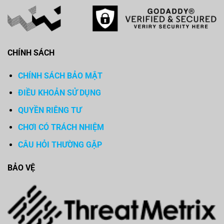
CHÍNH SÁCH
CHÍNH SÁCH BẢO MẬT
ĐIỀU KHOẢN SỬ DỤNG
QUYỀN RIÊNG TƯ
CHƠI CÓ TRÁCH NHIỆM
CÂU HỎI THƯỜNG GẶP
BẢO VỆ