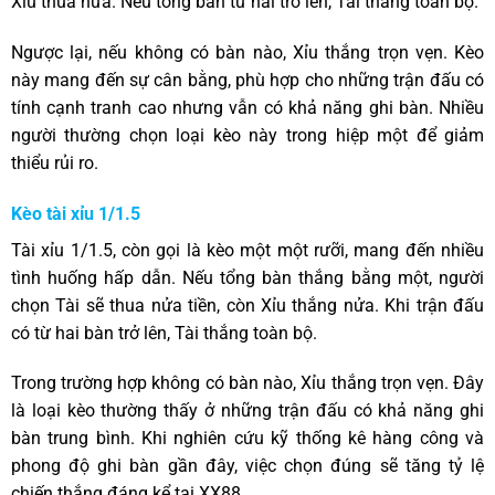
Xỉu thua nửa. Nếu tổng bàn từ hai trở lên, Tài thắng toàn bộ.
Ngược lại, nếu không có bàn nào, Xỉu thắng trọn vẹn. Kèo
này mang đến sự cân bằng, phù hợp cho những trận đấu có
tính cạnh tranh cao nhưng vẫn có khả năng ghi bàn. Nhiều
người thường chọn loại kèo này trong hiệp một để giảm
thiểu rủi ro.
Kèo tài xỉu 1/1.5
Tài xỉu 1/1.5, còn gọi là kèo một một rưỡi, mang đến nhiều
tình huống hấp dẫn. Nếu tổng bàn thắng bằng một, người
chọn Tài sẽ thua nửa tiền, còn Xỉu thắng nửa. Khi trận đấu
có từ hai bàn trở lên, Tài thắng toàn bộ.
Trong trường hợp không có bàn nào, Xỉu thắng trọn vẹn. Đây
là loại kèo thường thấy ở những trận đấu có khả năng ghi
bàn trung bình. Khi nghiên cứu kỹ thống kê hàng công và
phong độ ghi bàn gần đây, việc chọn đúng sẽ tăng tỷ lệ
chiến thắng đáng kể tại XX88.