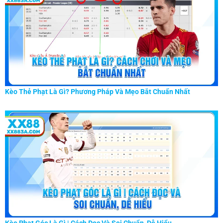
Kèo Thẻ Phạt Là Gì? Phương Pháp Và Mẹo Bắt Chuẩn Nhất