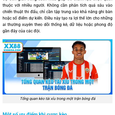
thuộc với nhiều người. Không cần phân tích quá sâu vào
chiến thuật thi đấu, chỉ cần tập trung vào khả năng ghi bàn
hoặc số điểm dự kiến. Điều này tạo ra lợi thế lớn cho những
ai thường xuyên theo dõi thống kê, dữ liệu hoặc phong độ
gần đây của các đội.
Tổng quan kèo tài xỉu trong một trận bóng đá
Một số ưu điểm khi cược kèo