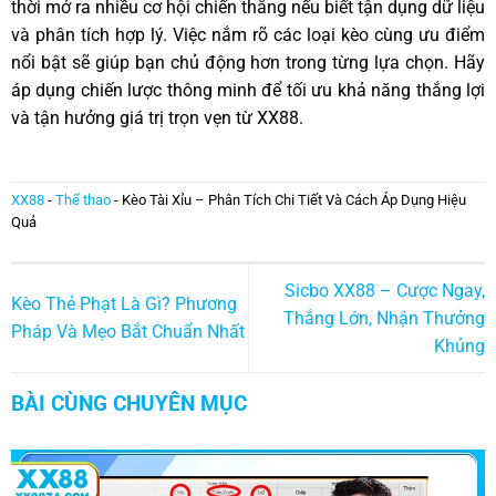
thời mở ra nhiều cơ hội chiến thắng nếu biết tận dụng dữ liệu
và phân tích hợp lý. Việc nắm rõ các loại kèo cùng ưu điểm
nổi bật sẽ giúp bạn chủ động hơn trong từng lựa chọn. Hãy
áp dụng chiến lược thông minh để tối ưu khả năng thắng lợi
và tận hưởng giá trị trọn vẹn từ XX88.
XX88
-
Thể thao
-
Kèo Tài Xỉu – Phân Tích Chi Tiết Và Cách Áp Dụng Hiệu
Quả
Sicbo XX88 – Cược Ngay,
Kèo Thẻ Phạt Là Gì? Phương
Thắng Lớn, Nhận Thưởng
Pháp Và Mẹo Bắt Chuẩn Nhất
Khủng
BÀI CÙNG CHUYÊN MỤC