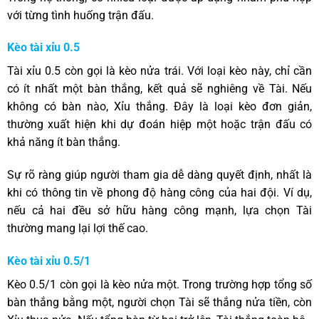
với từng tình huống trận đấu.
Kèo tài xỉu 0.5
Tài xỉu 0.5 còn gọi là kèo nửa trái. Với loại kèo này, chỉ cần
có ít nhất một bàn thắng, kết quả sẽ nghiêng về Tài. Nếu
không có bàn nào, Xỉu thắng. Đây là loại kèo đơn giản,
thường xuất hiện khi dự đoán hiệp một hoặc trận đấu có
khả năng ít bàn thắng.
Sự rõ ràng giúp người tham gia dễ dàng quyết định, nhất là
khi có thông tin về phong độ hàng công của hai đội. Ví dụ,
nếu cả hai đều sở hữu hàng công mạnh, lựa chọn Tài
thường mang lại lợi thế cao.
Kèo tài xỉu 0.5/1
Kèo 0.5/1 còn gọi là kèo nửa một. Trong trường hợp tổng số
bàn thắng bằng một, người chọn Tài sẽ thắng nửa tiền, còn