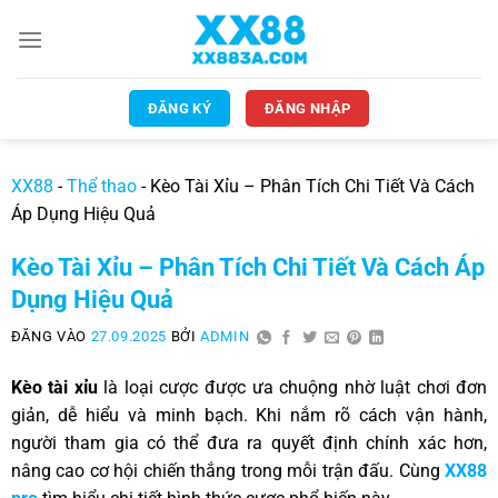
ĐĂNG KÝ
ĐĂNG NHẬP
XX88
-
Thể thao
-
Kèo Tài Xỉu – Phân Tích Chi Tiết Và Cách
Áp Dụng Hiệu Quả
Kèo Tài Xỉu – Phân Tích Chi Tiết Và Cách Áp
Dụng Hiệu Quả
ĐĂNG VÀO
27.09.2025
BỞI
ADMIN
Kèo tài xỉu
là loại cược được ưa chuộng nhờ luật chơi đơn
giản, dễ hiểu và minh bạch. Khi nắm rõ cách vận hành,
người tham gia có thể đưa ra quyết định chính xác hơn,
nâng cao cơ hội chiến thắng trong mỗi trận đấu. Cùng
XX88